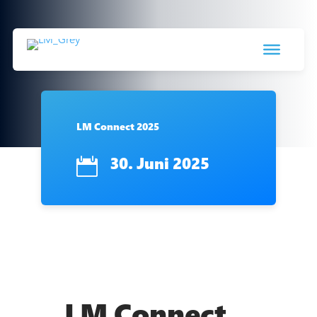
LM Connect 2025
30. Juni 2025

LM Connect