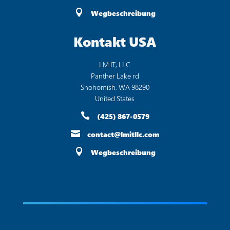

Wegbeschreibung
Kontakt USA
LM IT, LLC
Panther Lake rd
Snohomish, WA 98290
United States

(425) 867-0579

contact@lmitllc.com

Wegbeschreibung