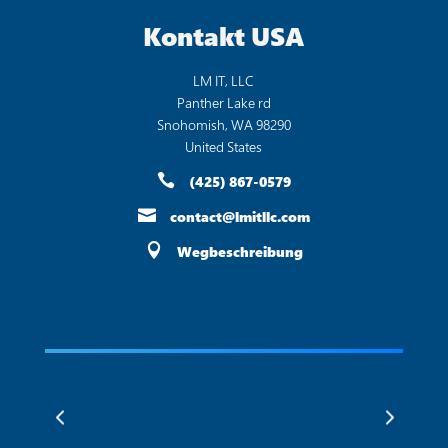
Kontakt USA
LM IT, LLC
Panther Lake rd
Snohomish, WA 98290
United States

(425) 867-0579

contact@lmitllc.com

Wegbeschreibung