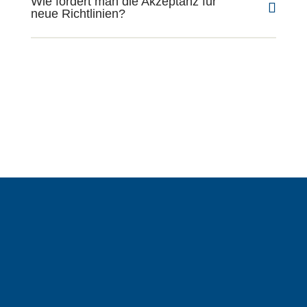
Wie fördert man die Akzeptanz für
neue Richtlinien?
Lust auf mehr LM?
Folgen Sie uns auf unseren Social
Media Kanälen und erhalten Sie neueste
Informationen rund um unser
Unternehmen.