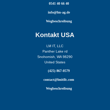

0541 40 66 40

info@lm-ag.de

Wegbeschreibung
Kontakt USA
LM IT, LLC
Panther Lake rd
Snohomish, WA 98290
United States

(425) 867-0579

contact@lmitllc.com

Wegbeschreibung