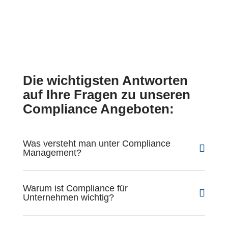
A
t
n
z
f
*
r
a
g
e
Die wichtigsten Antworten
auf Ihre Fragen zu unseren
Compliance Angeboten:
Was versteht man unter Compliance
Management?
Warum ist Compliance für
Unternehmen wichtig?