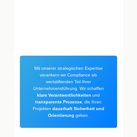
Ineffiziente
Projektumsetzung
„Veränderungen versanden bei uns
im Alltag, da die Prozesse dahinter
nicht strukturiert und regelkonform
aufgesetzt sind.“
Mit unserer strategischen Expertise
verankern wir Compliance als
wertstiftenden Teil Ihrer
Unternehmensführung. Wir schaffen
klare Verantwortlichkeiten
und
transparente Prozesse
, die Ihren
Projekten
dauerhaft Sicherheit und
Orientierung
geben.