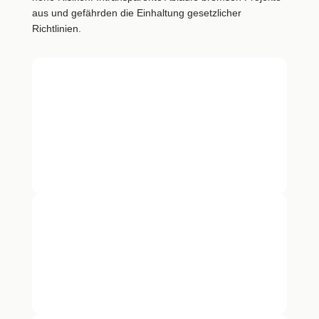
aus und gefährden die Einhaltung gesetzlicher
Richtlinien.
Intransparente
Entscheidungsprozesse
„Unsere Verantwortlichkeiten sind
unklar. Bei wichtigen
Projektentscheidungen wissen wir
oft nicht, wer eigentlich die finalen
Freigaben erteilen darf.“
Wachsende Compliance-
Risiken
„Neue Tools werden bei uns oft
ohne Rücksicht auf Datenschutz
oder interne Governance-Richtlinien
eingeführt. Das Risiko steigt enorm.“