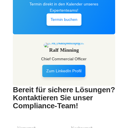
Termin direkt in den Kalender unseres
Expertenteams!
Termin buchen
Ralf Minning
Chief Commercial Officer
Zum LinkedIn Profil
Bereit für sichere Lösungen?
Kontaktieren Sie unser
Compliance-Team!
D
N
a